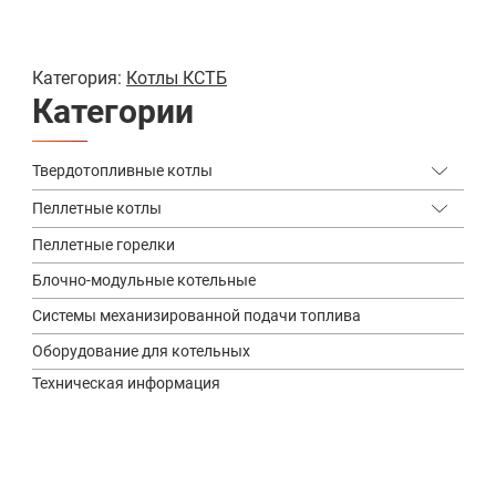
Категория:
Котлы КСТБ
Категории
Твердотопливные котлы
КСТБ
Пеллетные котлы
BESER
С механизированной подачей топлива
Пеллетные котлы КТП
Пеллетные горелки
КТП
С пеллетной горелкой
Пеллетные котлы КСТБ
Блочно-модульные котельные
КТС
Пеллетные котлы КВТ
Системы механизированной подачи топлива
КВТ
Оборудование для котельных
Одноконтурные
Техническая информация
Двухконтурные
Длительного горения
С автоматической подачей топлива