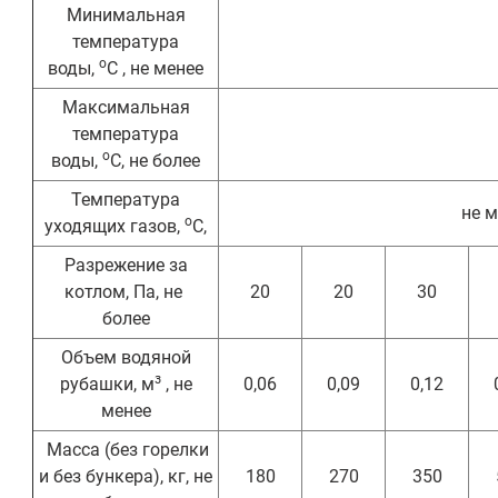
Минимальная
температура
о
воды,
С , не менее
Максимальная
температура
о
воды,
С, не более
Температура
не м
о
уходящих газов,
С,
Разрежение за
котлом, Па, не
20
20
30
более
Объем водяной
з
рубашки, м
, не
0,06
0,09
0,12
менее
Масса (без горелки
и без бункера), кг, не
180
270
350