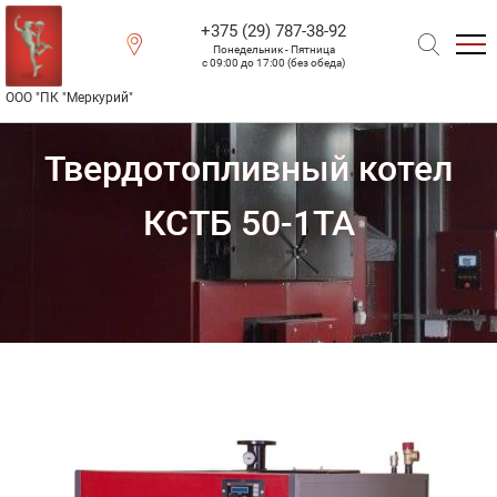
+375 (29) 787-38-92
Понедельник - Пятница
с 09:00 до 17:00 (без обеда)
Skip
ООО "ПК "Меркурий"
to
Найти:
content
Твердотопливный котел
КСТБ 50-1ТА
Главная
Продукция
Твердотопливные котлы
Котлы КСТБ
Твердотопливный котел КСТБ 50-1ТА