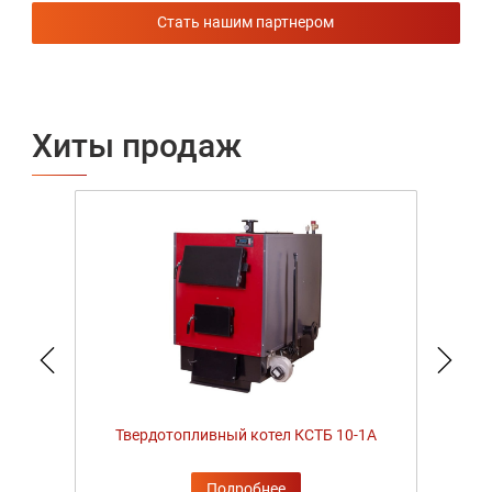
На щепе и опилках
Стать нашим партнером
Хиты продаж
‹
›
Твердотопливный котел КСТБ 10-1А
Т
Подробнее