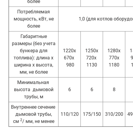
более
Потребляемая
мощность, кВт, не
1,0 (для котлов оборуд
более
Габаритные
размеры (без учета
бункера для
1220х
1250х
1280х
1
топлива): длина х
670х
720х
770х
ширина х высота,
980
1130
1180
мм, не более
Минимальная
высота дымовой
6
6
8
трубы, м
Внутреннее сечение
дымовой трубы,
110/120
175/150
310/200
49
2
см
/ мм, не менее